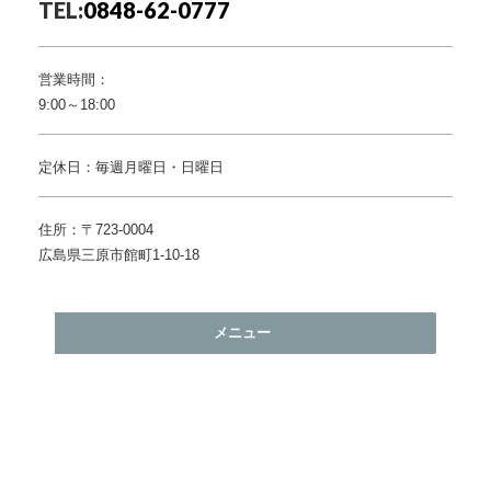
TEL:
0848-62-0777
営業時間：
9:00～18:00
定休日：毎週月曜日・日曜日
住所：〒723-0004
広島県三原市館町1-10-18
メニュー