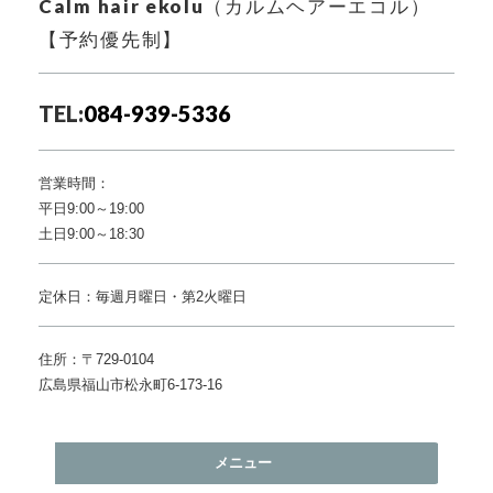
Calm hair ekolu（カルムヘアーエコル）
【予約優先制】
TEL:
084-939-5336
営業時間：
平日9:00～19:00
土日9:00～18:30
定休日：毎週月曜日・第2火曜日
住所：〒729-0104
広島県福山市松永町6-173-16
メニュー