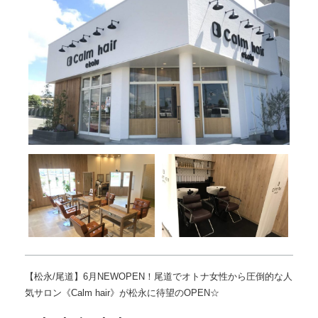
【松永/尾道】6月NEWOPEN！尾道でオトナ女性から圧倒的な人
気サロン《Calm hair》が松永に待望のOPEN☆